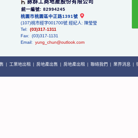
詠群工商地產股份有限公司
統一編號: 82994245
桃園市桃園區中正路1391號
(107)桃市經字001700號 經紀人: 陳瑩瑩
Tel:
(03)317-1311
Fax: (03)317-1131
Email:
yung_chun@outlook.com
出售
|
工業地出租
|
房地產出售
|
房地產出租
|
聯絡我們
|
業界消息
|