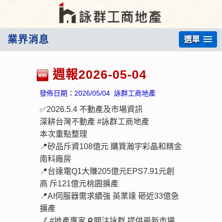
業界消息
選單
週報2026-05-04
發佈日期：
2026/05/04
詠群工商地產
✅2026.5.4 不動產及市場資訊
深耕台灣不動產 #詠群工商地產
本次重點整理
📍矽品斥資108億元 購買瀚宇彩晶和精金
南科廠房
📍台達電Q1大賺205億元EPS7.91元創
高 斥121億元桃園擴產
📍AI伺服器需求續強 英業達 砸近33億急
擴產
《 #地產專家🔎關注詠群 提供最新市場