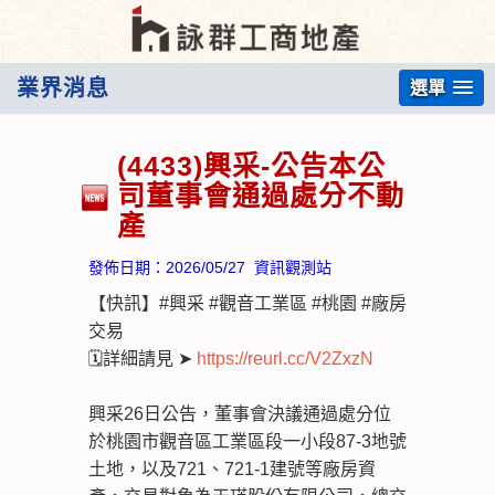
業界消息
選單
(4433)興采-公告本公
司董事會通過處分不動
產
發佈日期：
2026/05/27
資訊觀測站
【快訊】#興采 #觀音工業區 #桃園 #廠房
交易
🗓️詳細請見 ➤
https://reurl.cc/V2ZxzN
興采26日公告，董事會決議通過處分位
於桃園市觀音區工業區段一小段87-3地號
土地，以及721、721-1建號等廠房資