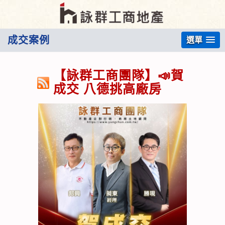
成交案例
選單
【詠群工商團隊】📣賀
成交 八德挑高廠房