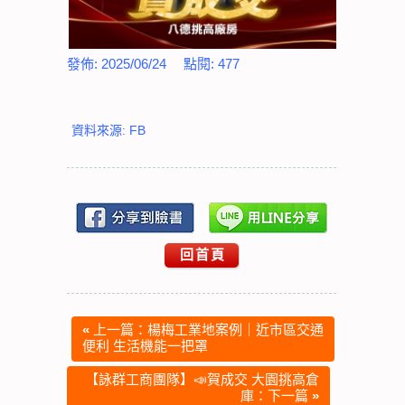
發佈:
2025/06/24
點閱:
477
資料來源: FB
回首頁
«
上一篇：楊梅工業地案例｜近市區交通
便利 生活機能一把罩
【詠群工商團隊】📣賀成交 大園挑高倉
庫：下一篇
»