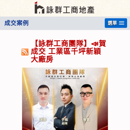
成交案例
選單
【詠群工商團隊】📣賀
成交 工業區千坪新穎
大廠房