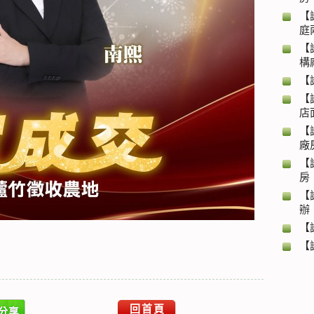
【
庭
【
構
【
【
店
【
廠
【
房
【
辦
【
【
回首頁