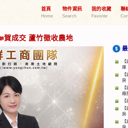
首頁
物件資訊
我的收藏
聯
Home
Search
Favorite
Con
賀成交 蘆竹徵收農地
最
【
庫
【
房
【
廠
【
【
房
【
房