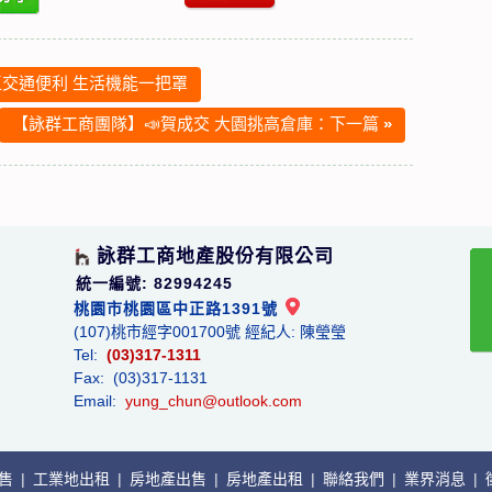
交通便利 生活機能一把罩
【詠群工商團隊】📣賀成交 大園挑高倉庫：下一篇
»
詠群工商地產股份有限公司
統一編號: 82994245
桃園市桃園區中正路1391號
(107)桃市經字001700號 經紀人: 陳瑩瑩
Tel:
(03)317-1311
Fax: (03)317-1131
Email:
yung_chun@outlook.com
出售
|
工業地出租
|
房地產出售
|
房地產出租
|
聯絡我們
|
業界消息
|