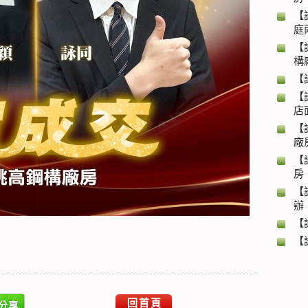
【
庭
【
構
【
【
店
【
廠
【
房
【
辦
【
【
回首頁