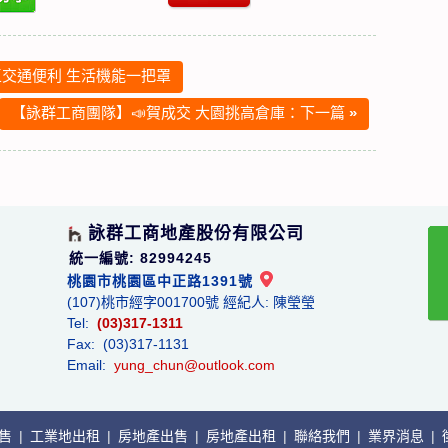
交通便利 生活機能一把罩
【詠群工商團隊】📣賀成交 大園挑高倉庫：下一篇
»
詠群工商地產股份有限公司
統一編號: 82994245
桃園市桃園區中正路1391號
(107)桃市經字001700號 經紀人: 陳瑩瑩
Tel:
(03)317-1311
Fax: (03)317-1131
Email:
yung_chun@outlook.com
出售
|
工業地出租
|
房地產出售
|
房地產出租
|
聯絡我們
|
業界消息
|