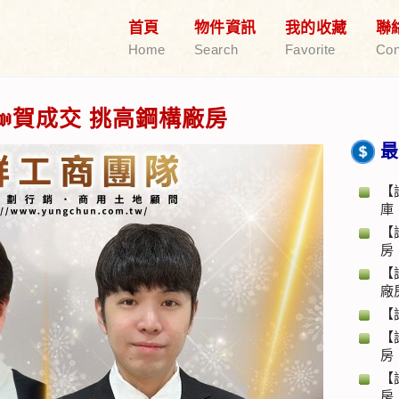
首頁
物件資訊
我的收藏
聯
Home
Search
Favorite
Con
賀成交 挑高鋼構廠房
最
【
庫
【
房
【
廠
【
【
房
【
房