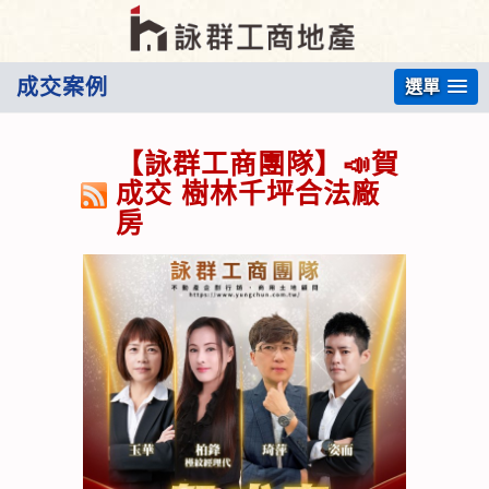
成交案例
選單
【詠群工商團隊】📣賀
成交 樹林千坪合法廠
房