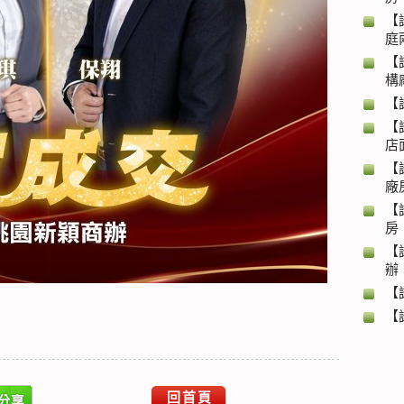
【
庭
【
構
【
【
店
【
廠
【
房
【
辦
【
【
回首頁