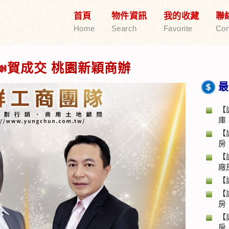
首頁
物件資訊
我的收藏
聯
Home
Search
Favorite
Con
賀成交 桃園新穎商辦
最
【
庫
【
房
【
廠
【
【
房
【
房