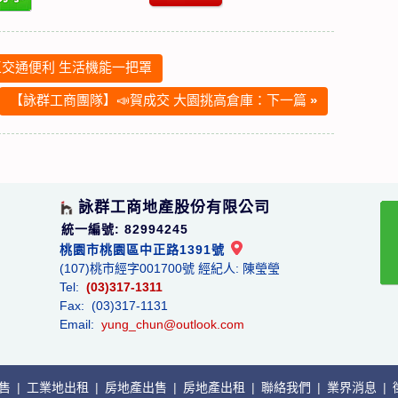
交通便利 生活機能一把罩
【詠群工商團隊】📣賀成交 大園挑高倉庫：下一篇
»
詠群工商地產股份有限公司
統一編號: 82994245
桃園市桃園區中正路1391號
(107)桃市經字001700號 經紀人: 陳瑩瑩
Tel:
(03)317-1311
Fax: (03)317-1131
Email:
yung_chun@outlook.com
出售
|
工業地出租
|
房地產出售
|
房地產出租
|
聯絡我們
|
業界消息
|