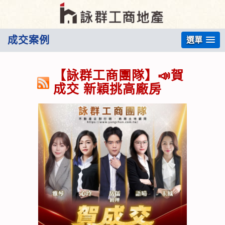
成交案例
選單
【詠群工商團隊】📣賀
成交 新穎挑高廠房