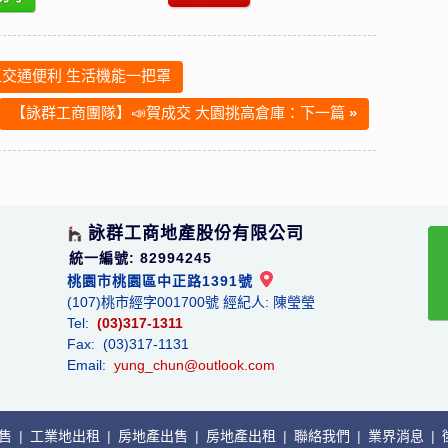
交通便利 生活機能一把罩
【詠群工商團隊】📣賀成交 大園挑高倉庫：下一篇
»
詠群工商地產股份有限公司
統一編號: 82994245
桃園市桃園區中正路1391號
(107)桃市經字001700號 經紀人: 陳瑩瑩
Tel:
(03)317-1311
Fax: (03)317-1131
Email:
yung_chun@outlook.com
出售
|
工業地出租
|
房地產出售
|
房地產出租
|
聯絡我們
|
業界消息
|