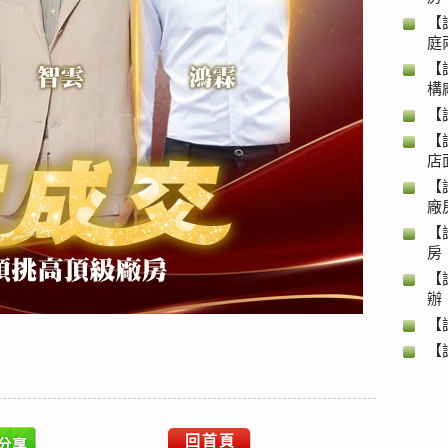
【
庭
【
構
【
【
店
【
廠
【
房
【
辦
【
【
回首頁