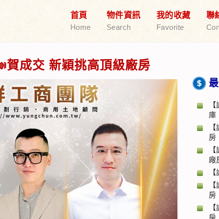
首頁
物件資訊
我的收藏
聯
Home
Search
Favorite
Con
賀成交 新穎挑高頂級廠房
最
【
庫
【
房
【
廠
【
【
房
【
房