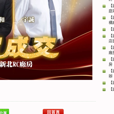
【
庭
【
構
【
【
店
【
廠
【
房
【
辦
【
【
回首頁