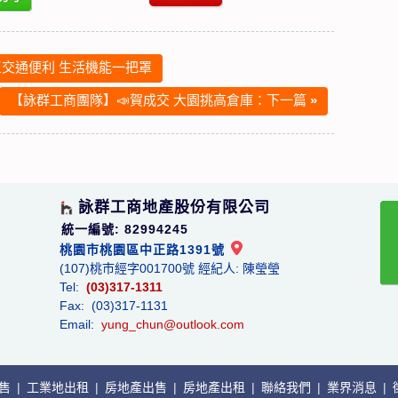
交通便利 生活機能一把罩
【詠群工商團隊】📣賀成交 大園挑高倉庫：下一篇
»
詠群工商地產股份有限公司
統一編號: 82994245
桃園市桃園區中正路1391號
(107)桃市經字001700號 經紀人: 陳瑩瑩
Tel:
(03)317-1311
Fax: (03)317-1131
Email:
yung_chun@outlook.com
出售
|
工業地出租
|
房地產出售
|
房地產出租
|
聯絡我們
|
業界消息
|