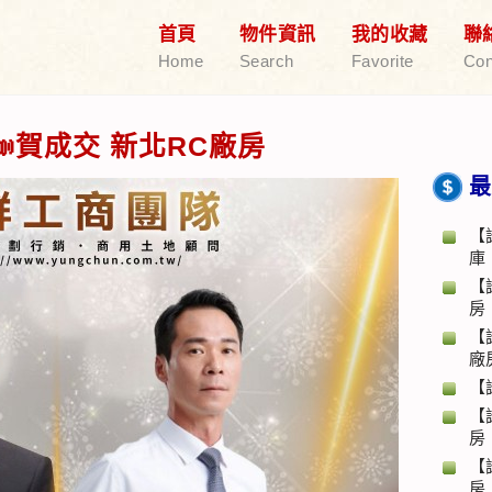
首頁
物件資訊
我的收藏
聯
Home
Search
Favorite
Con
賀成交 新北RC廠房
最
【
庫
【
房
【
廠
【
【
房
【
房