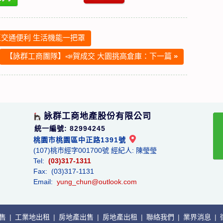
交通便利 生活機能一把罩
【詠群工商團隊】📣賀成交 大園挑高倉庫：下一篇
»
詠群工商地產股份有限公司
統一編號: 82994245
桃園市桃園區中正路1391號
(107)桃市經字001700號 經紀人: 陳瑩瑩
Tel:
(03)317-1311
Fax: (03)317-1131
Email:
yung_chun@outlook.com
出售
|
工業地出租
|
房地產出售
|
房地產出租
|
聯絡我們
|
業界消息
|