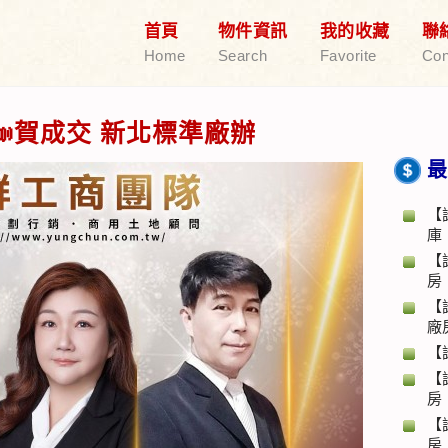
首頁
物件資訊
我的收藏
聯
Home
Search
Favorite
Con
賀成交 新北標準廠辦
最
【
庫
【
房
【
廠
【
【
房
【
房