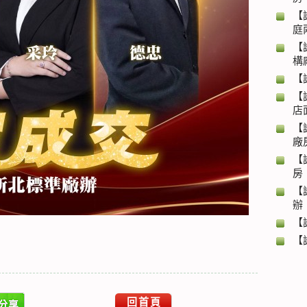
【
庭
【
構
【
【
店
【
廠
【
房
【
辦
【
【
回首頁