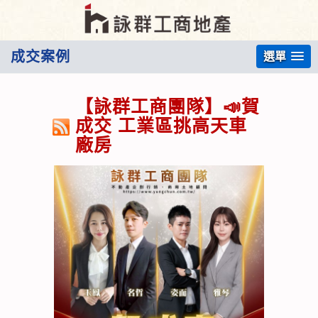
成交案例
選單
【詠群工商團隊】📣賀
成交 工業區挑高天車
廠房