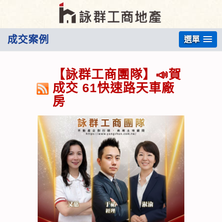
成交案例
選單
【詠群工商團隊】📣賀
成交 61快速路天車廠
房