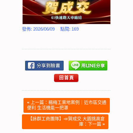
發佈:
2026/06/09
點閱:
169
回首頁
«
上一篇：楊梅工業地案例｜近市區交通
便利 生活機能一把罩
【詠群工商團隊】📣賀成交 大園挑高倉
庫：下一篇
»