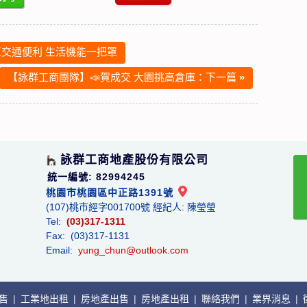
交通便利 生活機能一把罩
【詠群工商團隊】📣賀成交 大園挑高倉庫：下一篇
»
詠群工商地產股份有限公司
統一編號: 82994245
桃園市桃園區中正路1391號
(107)桃市經字001700號 經紀人: 陳瑩瑩
Tel:
(03)317-1311
Fax: (03)317-1131
Email:
yung_chun@outlook.com
出售
|
工業地出租
|
房地產出售
|
房地產出租
|
聯絡我們
|
業界消息
|