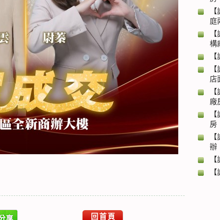
【
庭
【
構
【
【
店
【
廠
【
房
【
辦
【
【
回首頁