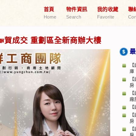
首頁
物件資訊
我的收藏
聯
Home
Search
Favorite
Con
賀成交 重劃區全新商辦大樓
最
【
庫
【
房
【
廠
【
【
房
【
房