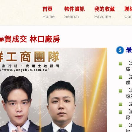
首頁
物件資訊
我的收藏
聯
Home
Search
Favorite
Con
賀成交 林口廠房
最
【
庫
【
房
【
廠
【
【
房
【
房