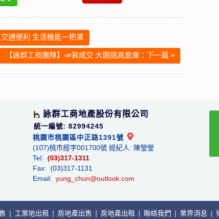
交通便利 生活機能一把罩
【詠群工商團隊】📣賀成交 大園挑高倉庫：下一篇
»
詠群工商地產股份有限公司
統一編號: 82994245
桃園市桃園區中正路1391號
(107)桃市經字001700號 經紀人: 陳瑩瑩
Tel:
(03)317-1311
Fax: (03)317-1131
Email:
yung_chun@outlook.com
出售
|
工業地出租
|
房地產出售
|
房地產出租
|
聯絡我們
|
業界消息
|