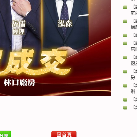
【
庭
【
構
【
【
店
【
廠
【
房
【
辦
【
【
回首頁