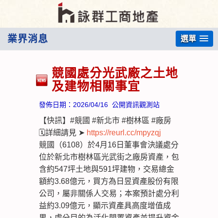
業界消息
選單
競國處分光武廠之土地
及建物相關事宜
發佈日期：
2026/04/16
公開資訊觀測站
【快訊】#競國 #新北市 #樹林區 #廠房
🗓️詳細請見 ➤
https://reurl.cc/mpyzqj
競國（6108）於4月16日董事會決議處分
位於新北市樹林區光武街之廠房資產，包
含約547坪土地與591坪建物，交易總金
額約3.68億元，買方為日昱資產股份有限
公司，屬非關係人交易；本案預計處分利
益約3.09億元，顯示資產具高度增值成
果，處分目的為活化閒置資產並提升資金