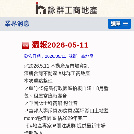
業界消息
選單
週報2026-05-11
發佈日期：
2026/05/11
詠群工商地產
✅2026.5.11 不動產及市場資訊
深耕台灣不動產 #詠群工商地產
本次重點整理
📍蘆竹45億新行政園區拍板自建！8月發
包、租屋當臨時廳舍
📍華固北士科商辦 報佳音
📍富邦人壽斥資26億買2萬坪湖口土地蓋
momo物流園區 估2029年完工
《 #地產專家🔎關注詠群 提供最新市場
情報📝 》