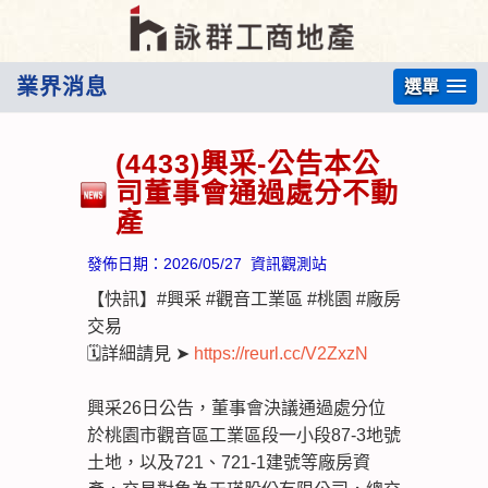
業界消息
選單
(4433)興采-公告本公
司董事會通過處分不動
產
發佈日期：
2026/05/27
資訊觀測站
【快訊】#興采 #觀音工業區 #桃園 #廠房
交易
🗓️詳細請見 ➤
https://reurl.cc/V2ZxzN
興采26日公告，董事會決議通過處分位
於桃園市觀音區工業區段一小段87-3地號
土地，以及721、721-1建號等廠房資