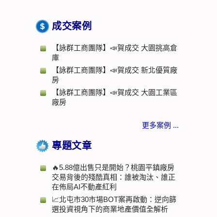
成交案例
【詠群工商團隊】📣賀成交 大園挑高倉
庫
【詠群工商團隊】📣賀成交 新北優質廠
房
【詠群工商團隊】📣賀成交 大園工業區
廠房
更多案例 ...
專題文章
🔥5.88億出售只是開始？桃園平鎮廠房
交易背後的殘酷真相：誰被淘汰、誰正
在佈局AI不動產紅利
📈北屯市30市場BOT案再啟動：逆向篩
選投資視角下的商業地產價值全解析