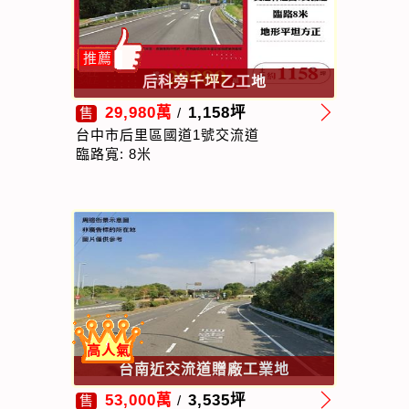
推薦
后科旁千坪乙工地
29,980萬
1,158坪
售
/
台中市后里區國道1號交流道
臨路寬: 8米
高人氣
台南近交流道贈廠工業地
53,000萬
3,535坪
售
/