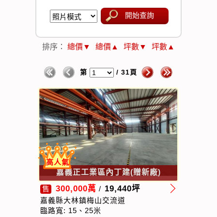
開始查詢
排序：
總價▼
總價▲
坪數▼
坪數▲
第
/ 31頁
高人氣
嘉義正工業區內丁建(贈新廠)
300,000萬
19,440坪
售
/
嘉義縣大林鎮梅山交流道
臨路寬: 15、25米