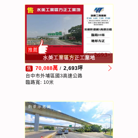
推薦
水美工業區方正工業地
70,088萬
2,693坪
售
/
台中市外埔區國3高速公路
臨路寬: 10米