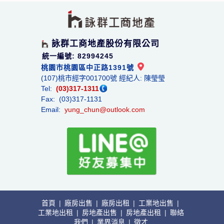
詠群工商地產股份有限公司
統一編號: 82994245
桃園市桃園區中正路1391號
(107)桃市經字001700號 經紀人: 陳瑩瑩
Tel:
(03)317-1311
Fax: (03)317-1131
Email:
yung_chun@outlook.com
首頁
|
廠房出售
|
廠房出租
|
工業地出售
|
工業地出租
|
房地產出售
|
房地產出租
|
聯絡
我們
|
業界消息
|
徵才