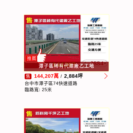
推薦
潭子區稀有代建廠乙工地
144,207萬
2,884坪
售
/
台中市潭子區74快速道路
臨路寬: 25米