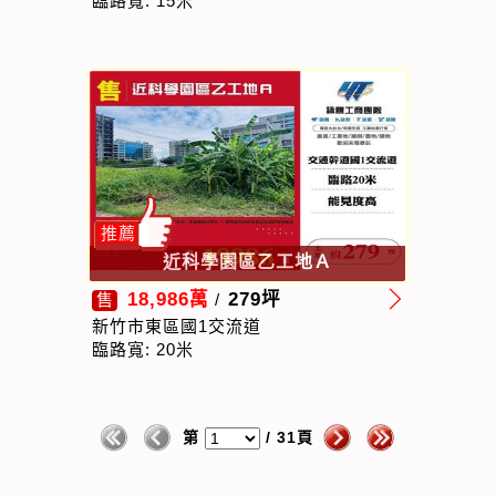
臨路寬: 15米
推薦
近科學園區乙工地Ａ
18,986萬
279坪
售
/
新竹市東區國1交流道
臨路寬: 20米
第
/ 31頁