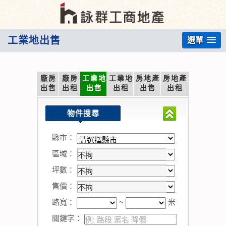
工業地出售
選單
廠房
廠房
工業地
工業地
房地產
房地產
出售
出租
出售
出租
出售
出租
物件搜尋
縣市：
區域：
坪數：
售價：
路寬：
~
米
關鍵字：