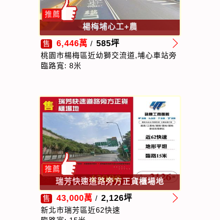
推薦
楊梅埔心工+農
6,446萬
585坪
售
/
桃園市楊梅區近幼獅交流道,埔心車站旁
臨路寬: 8米
推薦
瑞芳快速道路旁方正貨櫃場地
43,000萬
2,126坪
售
/
新北市瑞芳區近62快速