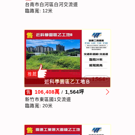
台南市白河區白河交流道
臨路寬: 12米
推薦
近科學園區乙工地Ｂ
106,408萬
1,564坪
售
/
新竹市東區國1交流道
臨路寬: 20米