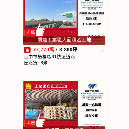
推薦
關連工業區大面積乙工地
77,770萬
3,390坪
售
/
台中市梧棲區61快速道路
臨路寬: 8米
推薦