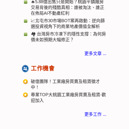
🔥5.88億出售只是開始？桃園平鎮廠房
交易背後的殘酷真相：誰被淘汰、誰正
在佈局AI不動產紅利
📈北屯市30市場BOT案再啟動：逆向篩
選投資視角下的商業地產價值全解析
🏘️ 台灣房市冷凍下的隱性支撐：為何房
價未如預期大幅修正？
更多文章 ...
工作機會
破億團隊！工業廠房買賣及租賃徵才
中！
專業TOP大桃園工業廠房買賣及租賃-歡
迎加入
更多工作 ...