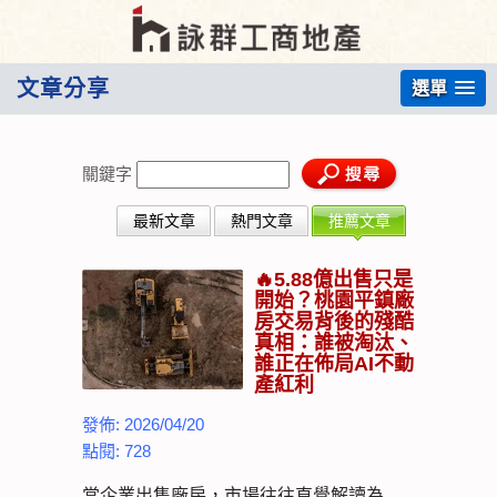
文章分享
選單
關鍵字
最新文章
熱門文章
推薦文章
🔥5.88億出售只是
開始？桃園平鎮廠
房交易背後的殘酷
真相：誰被淘汰、
誰正在佈局AI不動
產紅利
發佈: 2026/04/20
點閱: 728
當企業出售廠房，市場往往直覺解讀為