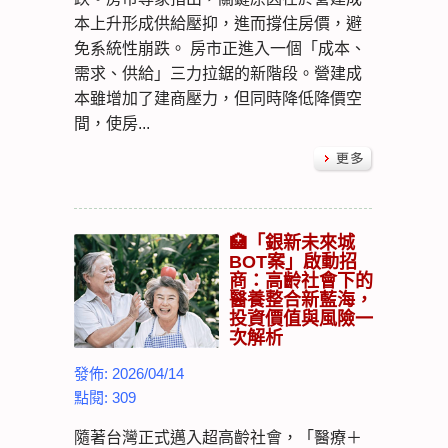
本上升形成供給壓抑，進而撐住房價，避
免系統性崩跌。 房市正進入一個「成本、
需求、供給」三力拉鋸的新階段。營建成
本雖增加了建商壓力，但同時降低降價空
間，使房...
🏥「銀新未來城
BOT案」啟動招
商：高齡社會下的
醫養整合新藍海，
投資價值與風險一
次解析
發佈: 2026/04/14
點閱: 309
隨著台灣正式邁入超高齡社會，「醫療＋