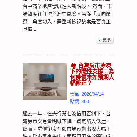
台中商業地產發展進入新階段。 然而，市
場熱度往往掩蓋潛在風險。若從「反向篩
選」角度切入，需重新檢視該案是否真正
具備...
🏘️ 台灣房市冷凍
下的隱性支撐：為
何房價未如預期大
幅修正？
發佈: 2026/04/14
點閱: 450
過去一年，在央行第七波信用管制下，台
灣房市交易量明顯下降，買氣陷入低迷。
然而，房價卻沒有如市場預期出現大幅下
跌。房市專家指出，關鍵原因在於營建成