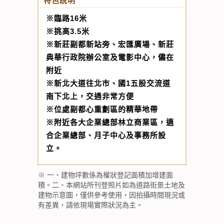
特色說明
※臨路16米
※挑高3.5米
※新莊副都新站旁、宏匯廣場、新莊
典華行政院辦公室及電影中心，儘在
附近
※新北大道往北市、國1五股交流道
南下北上，交通非常方便
※位處副都心重劃區的精華地帶
※附近各大企業總部林立商業區，適
合企業總部、月子中心及事務所設
立。
※ 一、建物坪數係為權狀登記面積加增建面
積。二、本網站所刊登照片如為道路街景土地及
建物示意圖，僅供參考使用，因拍攝時間現況或
有差異，請依現場實際狀況為主。