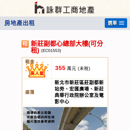
房地產出租
選單
新莊副都心總部大樓(可分
租)
(EC01553)
租金
355
萬元
(未稅)
高人氣
新北市新莊區莊副都新
站旁、宏匯廣場、新莊
座落
典華行政院辦公室及電
影中心