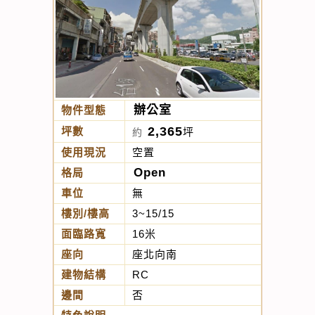
辦公室
物件型態
2,365
坪數
坪
約
使用現況
空置
Open
格局
車位
無
樓別/樓高
3~15/15
面臨路寬
16米
座向
座北向南
建物結構
RC
邊間
否