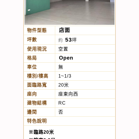
店面
物件型態
53
坪數
坪
約
使用現況
空置
Open
格局
車位
無
樓別/樓高
1~1/3
面臨路寬
20米
座向
座東向西
建物結構
RC
邊間
否
特色說明
※臨路20米