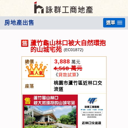
房地產出售
選單
蘆竹龜山林口被大自然環抱
的山城宅苑
(EC01872)
3,888
總價
萬元
4,568 萬元
高人氣
《
貸款試算
》
桃園市蘆竹區近林口交
座落
流道