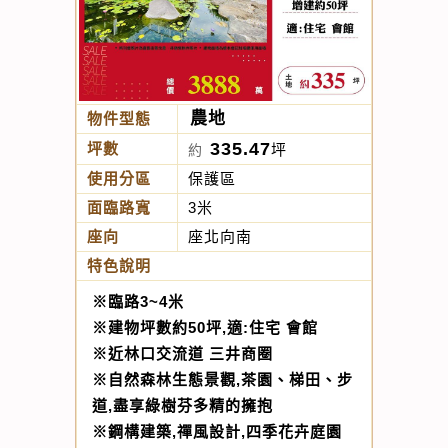
農地
物件型態
335.47
坪數
坪
約
使用分區
保護區
面臨路寬
3米
座向
座北向南
特色說明
※臨路3~4米
※建物坪數約50坪,適:住宅 會館
※近林口交流道 三井商圈
※自然森林生態景觀,茶園、梯田、步
道,盡享綠樹芬多精的擁抱
※鋼構建築,禪風設計,四季花卉庭園