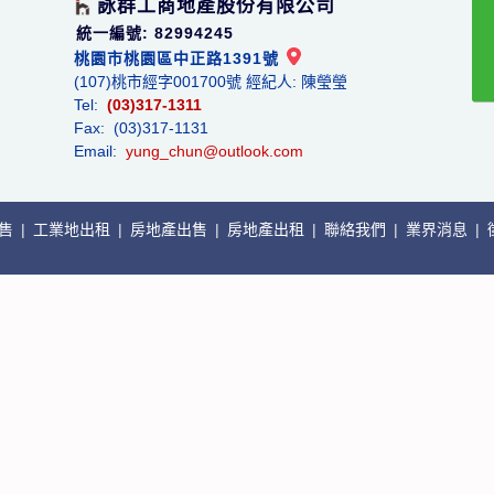
詠群工商地產股份有限公司
統一編號: 82994245
桃園市桃園區中正路1391號
(107)桃市經字001700號 經紀人: 陳瑩瑩
Tel:
(03)317-1311
Fax: (03)317-1131
Email:
yung_chun@outlook.com
出售
|
工業地出租
|
房地產出售
|
房地產出租
|
聯絡我們
|
業界消息
|