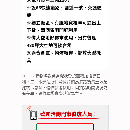
※電力設備三相220V
※近66快速道路、國道一號，交通便
捷
※獨立廠區、有腹地貨櫃車可進出上
下貨、兩側皆開門好利用
※備大空地好停車使用，另有後區
430坪大空地可談合租
※適合倉庫、物流轉運、擺放大型機
具
※ 一、建物坪數係為權狀登記面積加增建面
積。二、本網站所刊登照片如為道路街景土地及
建物示意圖，僅供參考使用，因拍攝時間現況或
有差異，請依現場實際狀況為主。
歡迎洽詢門市值班人員！