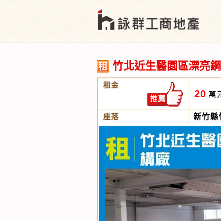
竹北近生醫園區漂亮鋼
租金
20
萬
推薦
座落
新竹縣