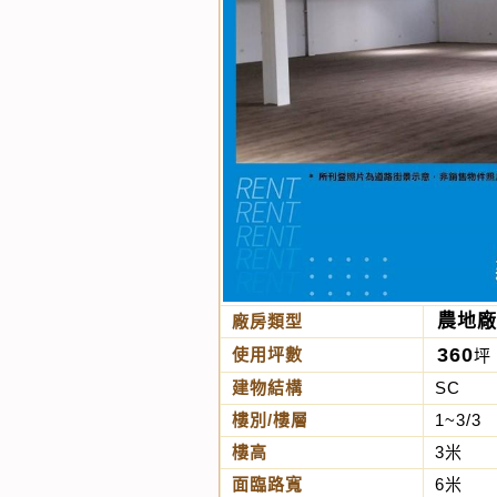
農地廠
廠房類型
360
使用坪數
坪
建物結構
SC
樓別/樓層
1~3/3
樓高
3米
面臨路寬
6米