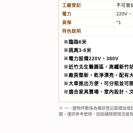
工廠登記
不可登
電力
220V、
貨梯
*1
特色說明
※臨路6米
※挑高3-6米
※電力設備220V、380V
※近竹北生醫園區、高鐵新竹
※廠房整新，乾淨漂亮，配有
※大車進出方便，可分租並可
※適合家具賣場、室內設計、
※ 一、建物坪數係為權狀登記面積加增
圖，僅供參考使用，因拍攝時間現況或