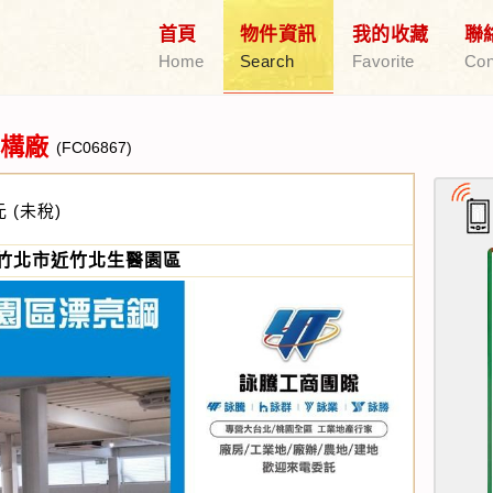
首頁
物件資訊
我的收藏
聯
Home
Search
Favorite
Con
構廠
(FC06867)
元
(未稅)
竹北市近竹北生醫園區