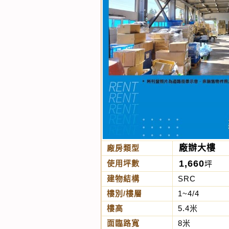
廠辦大樓
廠房類型
1,660
使用坪數
坪
建物結構
SRC
樓別/樓層
1~4/4
樓高
5.4米
面臨路寬
8米