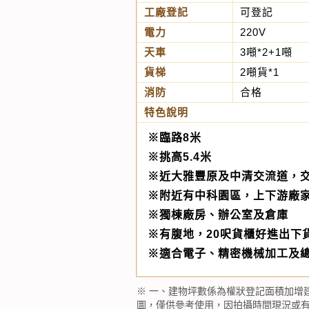
工廠登記
可登記
電力
220V
天車
3噸*2+1噸
貨梯
2噸貨*1
消防
合格
特色說明
※臨路8米
※挑高5.4米
※近大雅豐原及中清交流道，
※附近有中科園區，上下游廠
※獨棟廠房、辦公室及倉庫
※有腹地，20呎貨櫃好進出下
※適合電子、精密機械加工及
※ 一、建物坪數係為權狀登記面積加增
圖，僅供參考使用，因拍攝時間現況或