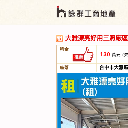
大雅漂亮好用三照廠區(
租金
130
萬元
(
推薦
座落
台中市大雅