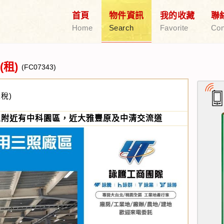
首頁
物件資訊
我的收藏
聯
Home
Search
Favorite
Con
租)
(FC07343)
未稅)
區附近有中科園區，近大雅豐原及中清交流道