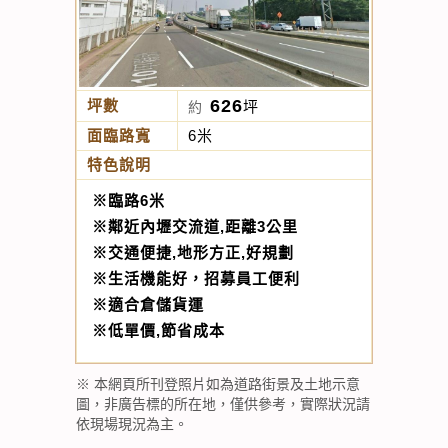
626
坪數
坪
約
面臨路寬
6米
特色說明
※臨路6米
※鄰近內壢交流道,距離3公里
※交通便捷,地形方正,好規劃
※生活機能好，招募員工便利
※適合倉儲貨運
※低單價,節省成本
※ 本網頁所刊登照片如為道路街景及土地示意
圖，非廣告標的所在地，僅供參考，實際狀況請
依現場現況為主。