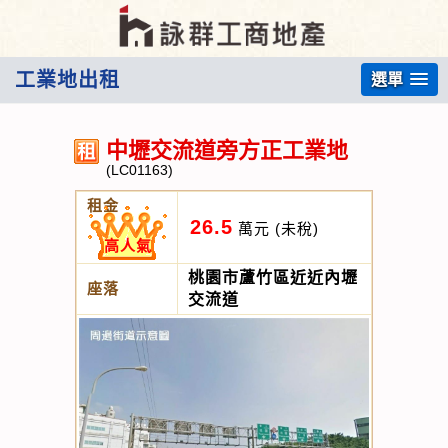
工業地出租
選單
中壢交流道旁方正工業地
(LC01163)
租金
26.5
萬元
(未稅)
高人氣
桃園市蘆竹區近近內壢
座落
交流道