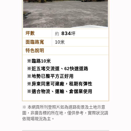
834
坪數
坪
約
面臨路寬
10米
特色說明
※臨路10米
※近五堵交流道、62快速道路
※地勢已整平方正好用
※房東同意可建廠，租期有彈性
※適合物流、運輸、倉儲業使用
※ 本網頁所刊登照片如為道路街景及土地示意
圖，非廣告標的所在地，僅供參考，實際狀況請
依現場現況為主。