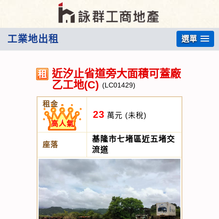
工業地出租
選單
近汐止省道旁大面積可蓋廠
乙工地(C)
(LC01429)
租金
23
萬元
(未稅)
高人氣
基隆市七堵區近五堵交
座落
流道