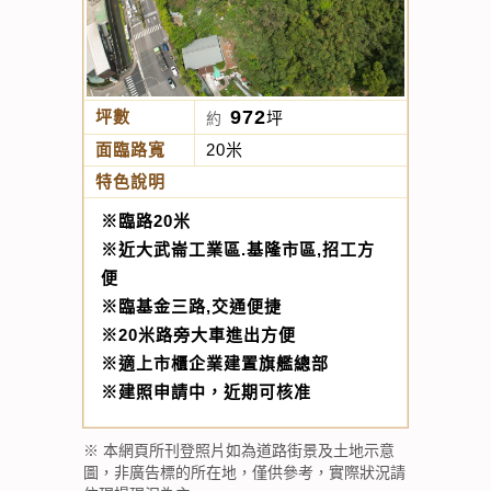
972
坪數
坪
約
面臨路寬
20米
特色說明
※臨路20米
※近大武崙工業區.基隆市區,招工方
便
※臨基金三路,交通便捷
※20米路旁大車進出方便
※適上市櫃企業建置旗艦總部
※建照申請中，近期可核准
※ 本網頁所刊登照片如為道路街景及土地示意
圖，非廣告標的所在地，僅供參考，實際狀況請