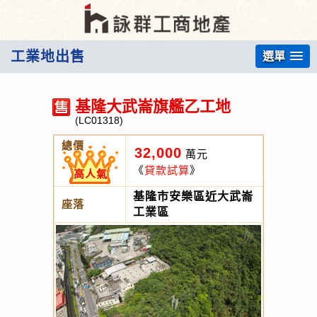
工業地出售
選單
基隆大武崙旗艦乙工地
(LC01318)
總價
32,000
萬元
《
貸款試算
》
高人氣
基隆市安樂區近大武崙
座落
工業區