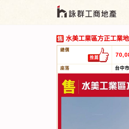
水美工業區方正工業地
總價
70,0
推薦
座落
台中