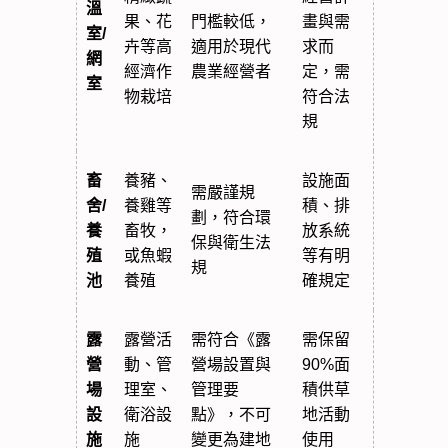
溫
果、花
門檻較低，
畫與需
室/
卉等高
適用於現代
求而
網
經濟作
農業經營者
定，需
室
物栽培
符合法
規
畜
養豬、
設施面
需嚴謹規
舍/
養雞等
積、排
劃，符合環
養
畜牧，
放系統
保與衛生法
殖
或魚蝦
等有明
規
池
養殖
確規定
露
露營活
需符合《露
需保留
營
動、管
營場設置與
90%面
場
理室、
管理要
積供草
設
衛浴設
點》，不可
地活動
施
施
變更為建地
使用