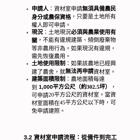
申請人
：資材室申請
無須具備農民
，只要是土地所有
身分或農保資格
權人即可申請。
現況
：土地現況
必須與農業使用有
，不能有違規建築、傾倒廢棄物
關
等非農用行為。如果現況有違規，
需先恢復農用。
土地使用限制
：如果該農地已經興
無法再申請
建了農舍，就
資材室。
建築面積限制
：農地面積每達
1,000
平方公尺（約
302.5
坪）
，
到
20
平方公尺的資材室。當資
可申請
45
平方公尺以下時，可
材室面積在
免申請建照。
3.2
資材室申請流程：從備件到完工