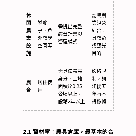
休
需與農
閒
導覽
業經營
需提出完整
農
亭、戶
結合，
經營計畫與
業
外教學
具教育
營運模式
設
空間等
或觀光
施
目的
需具備農民
嚴格限
身分，土地
制，興
農
居住使
面積達0.25
建後五
舍
用
公頃以上，
年內不
設籍2年以上
得移轉
2.1
資材室：農具倉庫，最基本的合