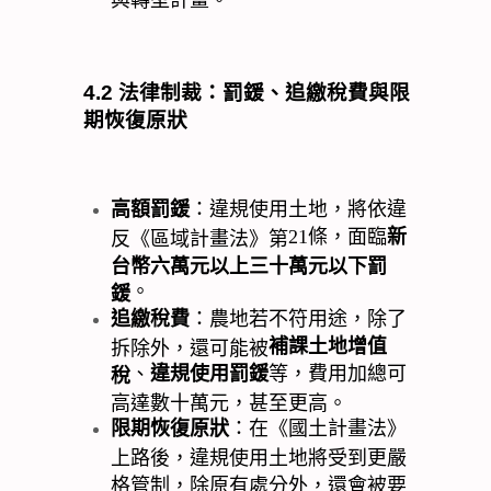
4.2
法律制裁：罰鍰、追繳稅費與限
期恢復原狀
高額罰鍰
：違規使用土地，將依違
21
條，面臨
新
反《區域計畫法》第
台幣六萬元以上三十萬元以下罰
。
鍰
追繳稅費
：農地若不符用途，除了
補課土地增值
拆除外，還可能被
、
違規使用罰鍰
等，費用加總可
稅
高達數十萬元，甚至更高。
限期恢復原狀
：在《國土計畫法》
上路後，違規使用土地將受到更嚴
格管制，除原有處分外，還會被要