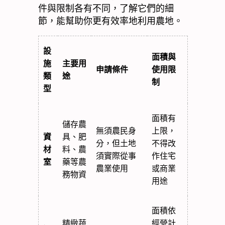
件與限制各有不同，了解它們的細
節，能幫助你更有效率地利用農地。
設
面積與
施
主要用
申請條件
使用限
類
途
制
型
面積有
儲存農
無須農民身
上限，
資
具、肥
分，但土地
不得改
材
料、農
須實際從事
作住宅
室
藥等農
農業使用
或商業
務物資
用途
面積依
精緻蔬
經營計