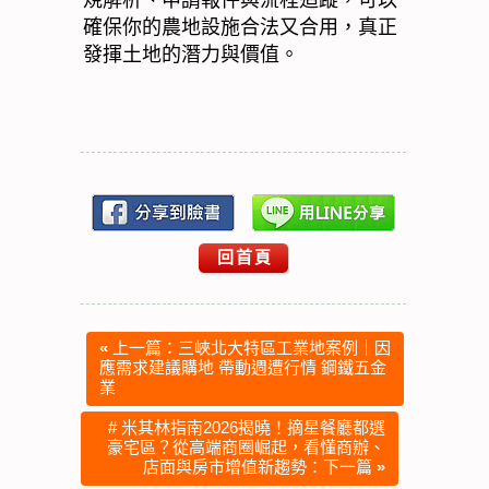
規解析、申請報件與流程追蹤，可以
確保你的農地設施合法又合用，真正
發揮土地的潛力與價值。
回首頁
«
上一篇：三峽北大特區工業地案例｜因
應需求建議購地 帶動週遭行情 鋼鐵五金
業
# 米其林指南2026揭曉！摘星餐廳都選
豪宅區？從高端商圈崛起，看懂商辦、
店面與房市增值新趨勢：下一篇
»