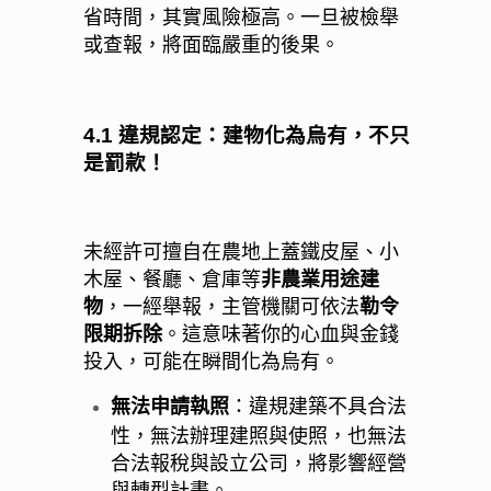
省時間，其實風險極高。一旦被檢舉
或查報，將面臨嚴重的後果。
4.1
違規認定：建物化為烏有，不只
是罰款！
未經許可擅自在農地上蓋鐵皮屋、小
木屋、餐廳、倉庫等
非農業用途建
物
，一經舉報，主管機關可依法
勒令
限期拆除
。這意味著你的心血與金錢
投入，可能在瞬間化為烏有。
無法申請執照
：違規建築不具合法
性，無法辦理建照與使照，也無法
合法報稅與設立公司，將影響經營
與轉型計畫。