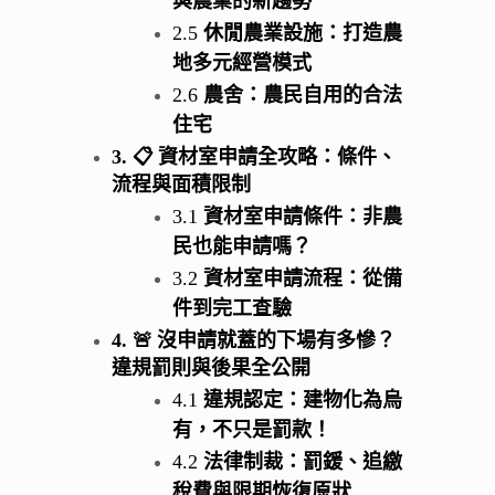
2.5
休閒農業設施：打造農
地多元經營模式
2.6
農舍：農民自用的合法
住宅
3.
📋
資材室申請全攻略：條件、
流程與面積限制
3.1
資材室申請條件：非農
民也能申請嗎？
3.2
資材室申請流程：從備
件到完工查驗
4.
🚨
沒申請就蓋的下場有多慘？
違規罰則與後果全公開
4.1
違規認定：建物化為烏
有，不只是罰款！
4.2
法律制裁：罰鍰、追繳
稅費與限期恢復原狀