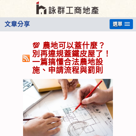
文章分享
選單
💯 農地可以蓋什麼？
別再違規蓋鐵皮屋了！
一篇搞懂合法農地設
施、申請流程與罰則