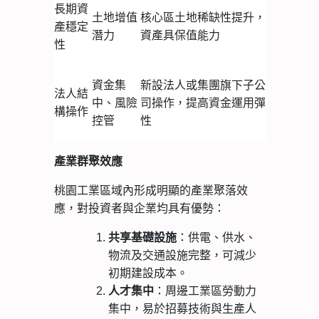
長期資
土地增值
核心區土地稀缺性提升，
產穩定
潛力
資產具保值能力
性
資金集
新設法人或集團旗下子公
法人結
中、風險
司操作，提高資金運用彈
構操作
控管
性
產業群聚效應
桃園工業區域內形成明顯的產業聚落效
應，對投資者與企業均具有優勢：
共享基礎設施
：供電、供水、
物流及交通設施完整，可減少
初期建設成本。
人才集中
：周邊工業區勞動力
集中，易於招募技術與生產人