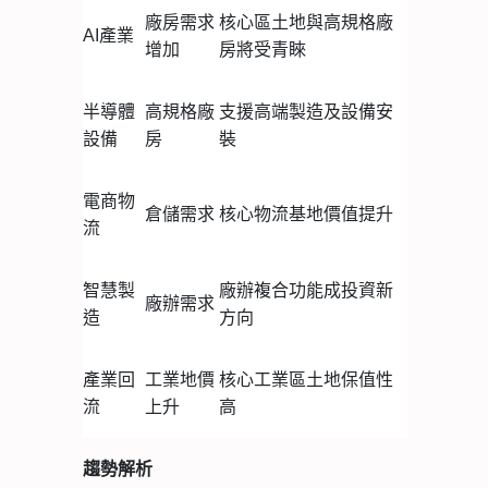
廠房需求
核心區土地與高規格廠
AI產業
增加
房將受青睞
半導體
高規格廠
支援高端製造及設備安
設備
房
裝
電商物
倉儲需求
核心物流基地價值提升
流
智慧製
廠辦複合功能成投資新
廠辦需求
造
方向
產業回
工業地價
核心工業區土地保值性
流
上升
高
趨勢解析