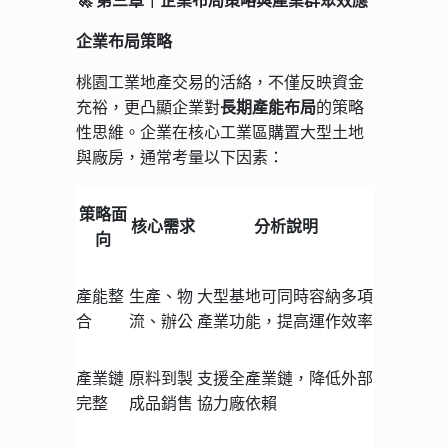
🚀
第三章｜企業布局策略與產業群聚效應
企業布局策略
桃園工業地產交易的活絡，不僅反映資金
充裕，更凸顯企業對
的策略
長期產能布局
性思維。企業在核心工業區購置大型土地
與廠房，通常考量以下因素：
策略面
核心需求
分析說明
向
產能整
生產、物
大型基地可同時容納多項
合
流、辦公
產業功能，提高運作效率
產業鏈
原料到製
支援全產業鏈，降低外部
完整
成品銷售
協力廠依賴