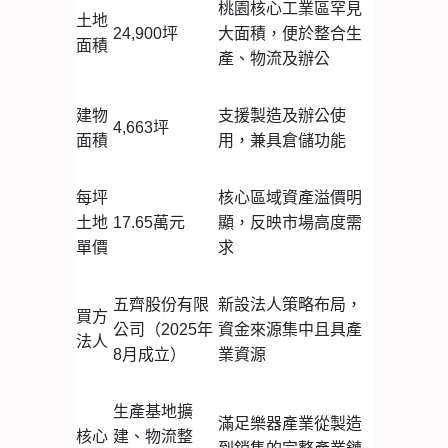
桃園核心工業區罕見
土地
24,900坪
大面積，便於整合生
面積
產、物流及辦公
建物
支援製造及辦公使
4,663坪
面積
用，兼具倉儲功能
每坪
核心區域資產溢價明
土地
17.65萬元
顯，反映市場高度需
單價
求
五齊股份有限
新設法人策略布局，
買方
公司（2025年
資金來源集中且具產
法人
8月成立）
業資源
生產基地擴
滿足樂器產業從製造
核心
建、物流整