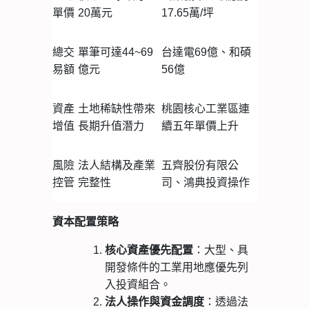
單價
20萬元
17.65萬/坪
總交
單筆可達44~69
台達電69億、和碩
易額
億元
56億
資產
土地稀缺性帶來
桃園核心工業區連
增值
長期升值潛力
續五年單價上升
風險
法人結構及產業
五齊股份有限公
控管
完整性
司、鴻典投資操作
資本配置策略
核心資產優先配置
：大型、具
開發條件的工業用地應優先列
入投資組合。
法人操作與資金調度
：透過法