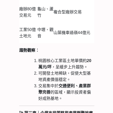
廠辦
80億
龜山、蘆
複合型廠辦交易
交易
元
竹
工業
50億
中壢、觀
山葉機車過嶺44億元
土地
元
音
趨勢觀察：
桃園核心工業區土地單價約
20
萬元/坪
，呈緩步上升趨勢。
可開發土地稀缺，促使大型基
地資產價值穩定。
交易集中於
交通便利、產業群
聚完善
的區域，顯示投資者偏
好成熟基地。