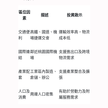
區位因
描述
投資啟示
素
交通便
高鐵、國道、機
運輸效率高，物流
利
場捷運交會
成本低
國際連
鄰近桃園國際機
支援進出口及跨境
結
場
物流需求
產業配
工業區內製造、
支援產業整合及擴
套
倉儲、辦公
張
人口及
有助於勞動力及附
周邊人口密集
消費
屬服務需求