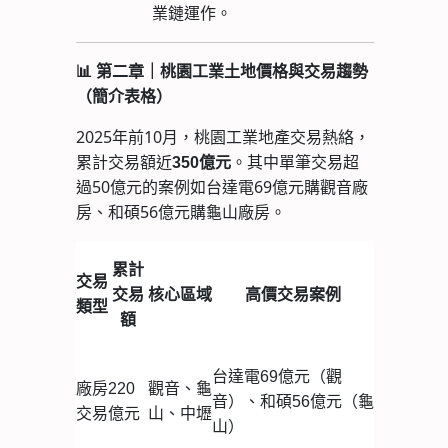
業鏈運作。
📊
第二章｜桃園工業土地價格與交易趨勢
（簡介表格）
2025年前10月，桃園工業地產交易熱絡，
累計交易額近
。其中單筆交易超
350億元
過50億元的案例如台達電69億元購觀音廠
房、和碩56億元購龜山廠房。
累計
交易
交易
核心區域
高價交易案例
類型
額
台達電69億元（觀
廠房
220
觀音、龜
音）、和碩56億元（龜
交易
億元
山、中壢
山）