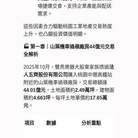
場捷運交會，支持企業產能與配送
需求。
這些因素合力驅動桃園工業地產交易熱度
上升，也凸顯投資價值明顯。
🏭
第一章｜山葉機車過嶺廠房44億元交易
全解析
2025年10月，雙燕樂器大股東家族透過
法
購入桃園中壢高鐵站
人五齊股份有限公司
附近的山葉機車過嶺廠房，交易總額達
，土地面積約
，建物面
44.01億元
2.49萬坪
積約
，每坪土地單價約
4,663坪
17.65萬
。
元
項目
數據
分析重點