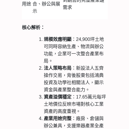
到銷售的完整產業鏈
用途
合、辦公與展
需求
示
核心解析：
規模效應明顯
：24,900坪土地
可同時容納生產、物流與辦公
功能，企業可一次整合產業布
局。
法人策略布局
：新設法人五齊
操作交易，背後股東包括鴻典
投資及功學社相關法人，顯示
資金與產業整合能力。
資產溢價穩定
：17.65萬元每坪
土地價位反映市場對核心工業
資產的高度重視。
產業用途完整
：廠房、倉儲與
辦公兼具，支援樂器產業全產