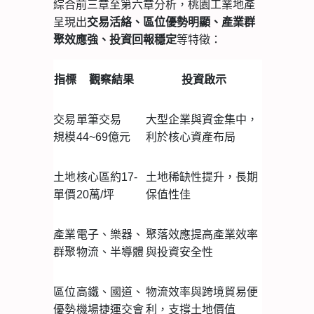
綜合前三章至第六章分析，桃園工業地產
呈現出
交易活絡、區位優勢明顯、產業群
等特徵：
聚效應強、投資回報穩定
指標
觀察結果
投資啟示
交易
單筆交易
大型企業與資金集中，
規模
44~69億元
利於核心資產布局
土地
核心區約17-
土地稀缺性提升，長期
單價
20萬/坪
保值性佳
產業
電子、樂器、
聚落效應提高產業效率
群聚
物流、半導體
與投資安全性
區位
高鐵、國道、
物流效率與跨境貿易便
優勢
機場捷運交會
利，支撐土地價值