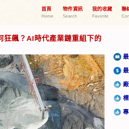
首頁
物件資訊
我的收藏
聯
Home
Search
Favorite
Con
何狂飆？AI時代產業鏈重組下的
最
最
廠
標
專