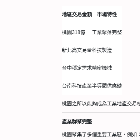
地區
交易金額
市場特性
桃園
318億
工業聚落完整
新北
高交易量
科技製造
台中
穩定需求
精密機械
台南
科技產業
半導體供應鏈
桃園之所以能夠成為工業地產交易
產業群聚完整
桃園聚集了多個重要工業區，例如