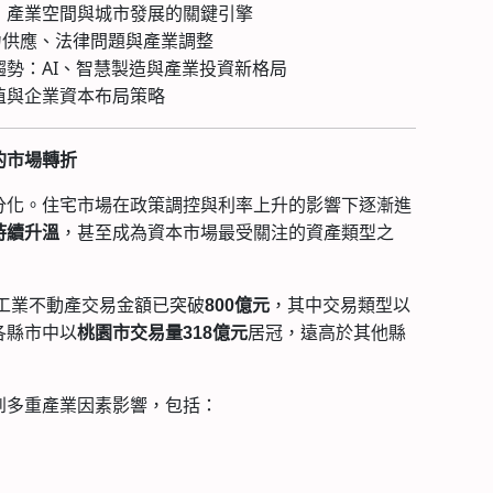
建設：產業空間與城市發展的關鍵引擎
電力供應、法律問題與產業調整
場趨勢：AI、智慧製造與產業投資新格局
價值與企業資本布局策略
的市場轉折
分化。住宅市場在政策調控與利率上升的影響下逐漸進
，甚至成為資本市場最受關注的資產類型之
持續升溫
台工業不動產交易金額已突破
，其中交易類型以
800億元
各縣市中以
居冠，遠高於其他縣
桃園市交易量318億元
到多重產業因素影響，包括：