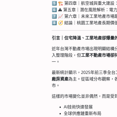
5️⃣ 🏗 第四章｜航空城與重大
6️⃣ ⚠️ 第五章｜潛在風險解析：
7️⃣ 📈 第六章｜未來工業地產市
8️⃣ 🧭 結論｜桃園工業地產長期
引言｜住宅降溫、工業地產卻爆量
近年台灣不動產市場出現明顯結構
入整理階段，但
工業不動產市場卻
一。
最新統計顯示，2025年前三季全
為主。從區域分布觀察，
廠房資產
市。
這樣的市場變化並非偶然，而是受
AI技術快速發展
全球供應鏈重新布局