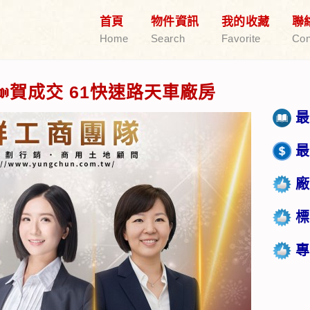
首頁
物件資訊
我的收藏
聯
Home
Search
Favorite
Con
賀成交 61快速路天車廠房
最
最
廠
標
專