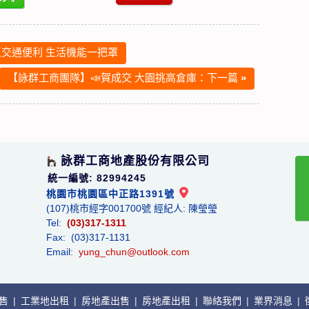
交通便利 生活機能一把罩
【詠群工商團隊】📣賀成交 大園挑高倉庫：下一篇
»
詠群工商地產股份有限公司
統一編號: 82994245
桃園市桃園區中正路1391號
(107)桃市經字001700號 經紀人: 陳瑩瑩
Tel:
(03)317-1311
Fax: (03)317-1131
Email:
yung_chun@outlook.com
出售
|
工業地出租
|
房地產出售
|
房地產出租
|
聯絡我們
|
業界消息
|