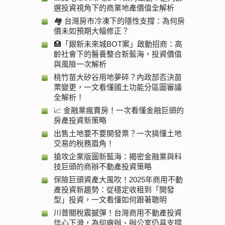
選投資視角下的商業地產價值全解析
🏘️ 台灣房市冷凍下的隱性支撐：為何房
價未如預期大幅修正？
🏥「銀新未來城BOT案」啟動招商：高
齡社會下的醫養整合新藍海，投資價值
與風險一次解析
桃竹苗大矽谷用地夢碎？內政部否決苗
栗變更，一文看懂國土功能分區圖審議
全解析！
📈 金融業瘋賣房！一次看懂金融巨頭的
房產投資新策略
出售土地要不要開發票？一次搞懂土地
交易的稅務眉角！
搶攻企業版圖新藍海：揭密金融業與科
技巨頭的商辦不動產投資策略
保險巨頭資產大風吹！2025年商用不動
產投資新趨勢：從穩定收租到「開發
型」投資，一文看懂如何跟著聰明
川普關稅震撼彈！台灣商用不動產投資
信心下滑，為何廠辦、辦公室仍具支撐