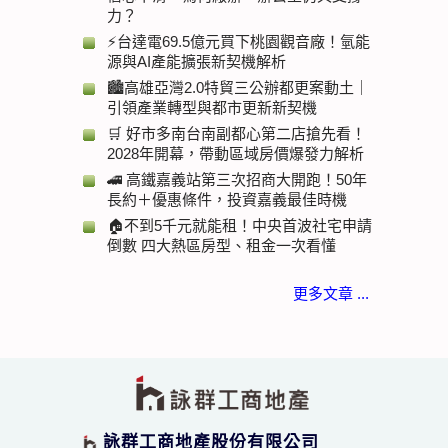
力？
⚡台達電69.5億元買下桃園觀音廠！氫能
源與AI產能擴張新契機解析
🏙️高雄亞灣2.0特貿三公辦都更案動土｜
引領產業轉型與都市更新新契機
🛒 好市多南台南副都心第二店搶先看！
2028年開幕，帶動區域房價爆發力解析
🚄 高鐵嘉義站第三次招商大開跑！50年
長約＋優惠條件，投資嘉義最佳時機
🏠不到5千元就能租！中央首波社宅申請
倒數 四大熱區房型、租金一次看懂
更多文章 ...
詠群工商地產股份有限公司