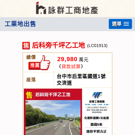
工業地出售
選單
后科旁千坪乙工地
(LC01913)
總價
29,980
萬元
推薦
《
貸款試算
》
台中市后里區國道1號
座落
交流道