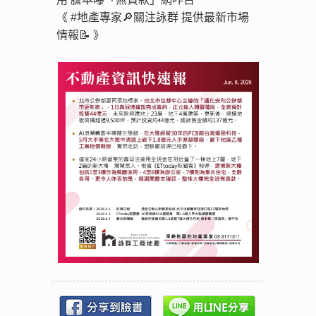
《 #地產專家🔎關注詠群 提供最新市場
情報📝 》