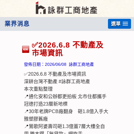
業界消息
選單
✅2026.6.8 不動產及
市場資訊
發佈日期：
2026/06/08
詠群工商地產
✅2026.6.8 不動產及市場資訊
深耕台灣不動產 #詠群工商地產
本次重點整理
📍通化安和公辦都更拍板 北市住都攜手
冠德打造23層新地標
📍30年老牌PCB廠翻身 砸1.8億入手大
雅塑膠舊廠
📍鶯歌阿婆壽司砸1.3億蓋7層大樓全自
用 謄本曝「無貸款」網咋舌