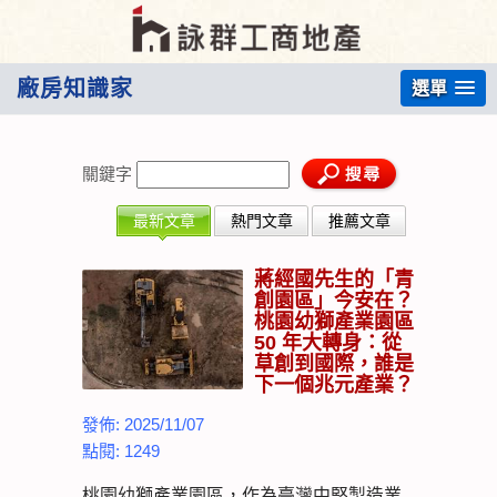
廠房知識家
選單
關鍵字
最新文章
熱門文章
推薦文章
蔣經國先生的「青
創園區」今安在？
桃園幼獅產業園區
50 年大轉身：從
草創到國際，誰是
下一個兆元產業？
發佈: 2025/11/07
點閱: 1249
桃園幼獅產業園區，作為臺灣中堅製造業