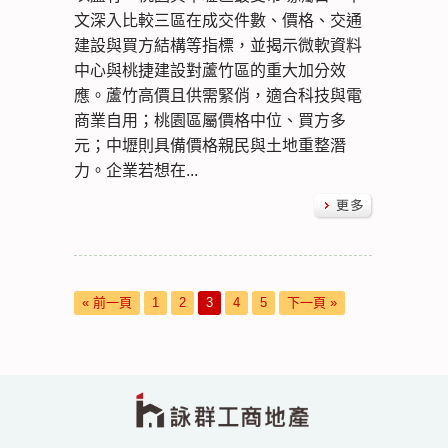
文深入比較三區在成交件數、價格、交通
建設與買方結構等指標，並揭示微軟資料
中心與桃捷建設對蘆竹區的重大加分效
應。蘆竹高價且供需緊俏，適合科技與電
商業自用；桃園區屬價格中位、買方多
元；中壢則具備價格親民與土地重整潛
力。企業若想在...
« 前一頁
1
2
3
4
5
下一頁 »