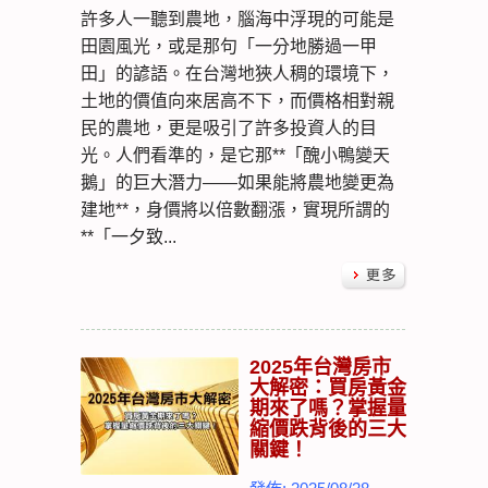
許多人一聽到農地，腦海中浮現的可能是
田園風光，或是那句「一分地勝過一甲
田」的諺語。在台灣地狹人稠的環境下，
土地的價值向來居高不下，而價格相對親
民的農地，更是吸引了許多投資人的目
光。人們看準的，是它那**「醜小鴨變天
鵝」的巨大潛力——如果能將農地變更為
建地**，身價將以倍數翻漲，實現所謂的
**「一夕致...
2025年台灣房市
大解密：買房黃金
期來了嗎？掌握量
縮價跌背後的三大
關鍵！