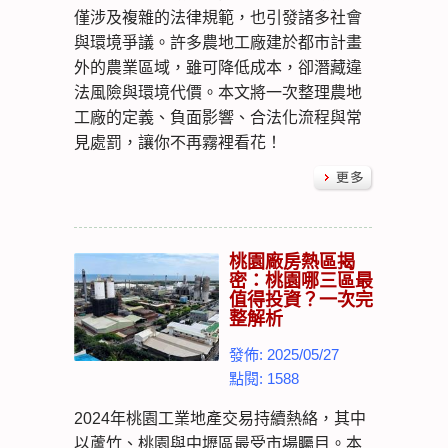
僅涉及複雜的法律規範，也引發諸多社會
與環境爭議。許多農地工廠建於都市計畫
外的農業區域，雖可降低成本，卻潛藏違
法風險與環境代價。本文將一次整理農地
工廠的定義、負面影響、合法化流程與常
見處罰，讓你不再霧裡看花！
桃園廠房熱區揭
密：桃園哪三區最
值得投資？一次完
整解析
發佈: 2025/05/27
點閱: 1588
2024年桃園工業地產交易持續熱絡，其中
以蘆竹、桃園與中壢區最受市場矚目。本