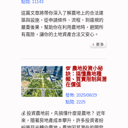
點閱: 11143
這篇文章將帶你深入了解農地上的合法建
築與設施，從申請條件、流程，到違規的
嚴重後果，幫助你在利用農地時，避開所
有風險，讓你的土地資產合法又安心。
💯 農地投資小秘
訣：搞懂農地種
類、買賣限制與潛
在價值
發佈: 2025/08/29
點閱: 2225
💰 投資農地前，先搞懂什麼是農地？ 近年
來，隨著房地產成本攀升，許多投資者紛
紛將目光轉向農地。農地因其潛在的開發