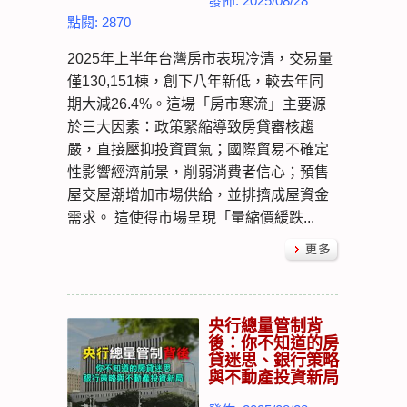
發佈: 2025/08/28
點閱: 2870
2025年上半年台灣房市表現冷清，交易量
僅130,151棟，創下八年新低，較去年同
期大減26.4%。這場「房市寒流」主要源
於三大因素：政策緊縮導致房貸審核趨
嚴，直接壓抑投資買氣；國際貿易不確定
性影響經濟前景，削弱消費者信心；預售
屋交屋潮增加市場供給，並排擠成屋資金
需求。 這使得市場呈現「量縮價緩跌...
央行總量管制背
後：你不知道的房
貸迷思、銀行策略
與不動產投資新局