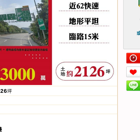
或
126
坪
邊