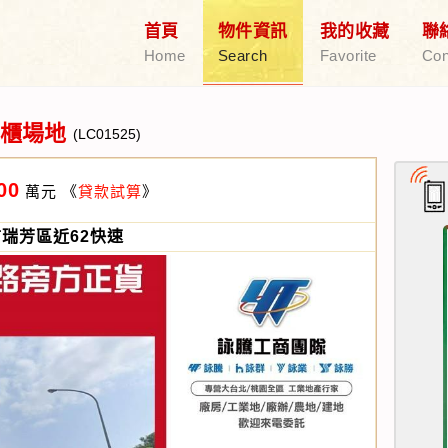
首頁
物件資訊
我的收藏
聯
Home
Search
Favorite
Con
櫃場地
(LC01525)
00
萬元
《
貸款試算
》
瑞芳區近62快速