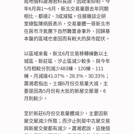
局地價科蕭湘君科長說，因政策抑制，今
年6月與1～6月，新北交易量跟去年同期
相比，都達2、3成減幅。住展雜誌企研
室總監陳炳辰表示，交易量體一哥新北市
在房市冷氣團下自然難置身事外，回歸基
本盤的區域也會因而有較大的房市起伏。
以區域來看，新北6月交易移轉棟數以土
城區、新莊區、汐止區減少較多，與今年
5月相較分別減少483棟、120棟、111
棟，月減達41.07％、28.3％、30.33％；
蕭湘君指出，土城6月份交易量大減，主
要是因為5月份有大批的新屋交屋潮，6
月則較少。
至於新莊6月份交易量體減少，主要因新
屋交屋減少所致；而汐止則是中古屋交易
與新屋交屋都有減少。蕭湘君說，這幾個