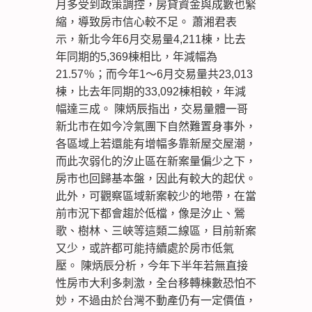
月多受到政策調控，房貸資金與成數也緊
縮，導致房市信心較不足。 蕭湘君表
示，新北今年6月交易量4,211棟，比去
年同期的5,369棟相比，年減幅為
21.57％；而今年1～6月交易量共23,013
棟，比去年同期的33,092棟相較，年減
幅達三成。 陳炳辰指出，交易量體一哥
新北市在如今冷氣團下自然難置身事外，
各區域上若還能有增幅多靠新屋交屋潮，
而此次弱化的汐止區在新案量偏少之下，
房市也回歸基本盤，因此有較大的起伏。
此外，可觀察區域新案較少的地帶，在當
前市況下都會趨於低檔，像是汐止、鶯
歌、樹林、三峽等這類二線區，目前新案
又少，或許都可能持續處於房市低氣
壓。 陳炳辰分析，今年下半年若無直接
性房市大利多刺激，全台移轉棟數恐怕不
妙，不過由於台灣不動產仍有一定價值，