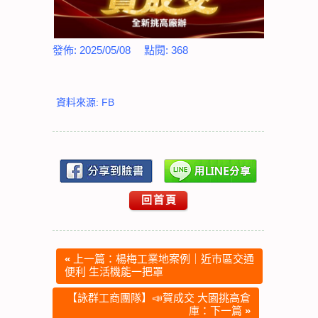
發佈:
2025/05/08
點閱:
368
資料來源: FB
回首頁
«
上一篇：楊梅工業地案例｜近市區交通
便利 生活機能一把罩
【詠群工商團隊】📣賀成交 大園挑高倉
庫：下一篇
»