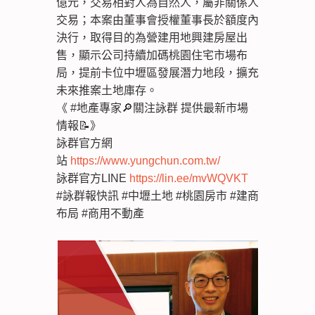
億元，交易相對人為自然人，屬非關係人
交易；本案由董事會授權董事長於額度內
決行，取得目的為營建用地興建房屋出
售，顯示公司持續加碼桃園住宅市場布
局，提前卡位中壢區發展潛力地段，擴充
未來推案土地庫存。
《 #地產專家🔎關注詠群 提供最新市場
情報📝》
詠群官方網
站
https://www.yungchun.com.tw/
詠群官方LINE
https://lin.ee/mvWQVKT
#詠群報快訊 #中壢土地 #桃園房市 #建商
布局 #商用不動產