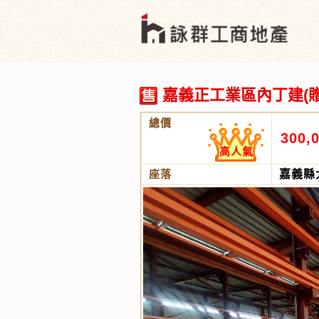
嘉義正工業區內丁建(贈
總價
300,
高人氣
座落
嘉義縣