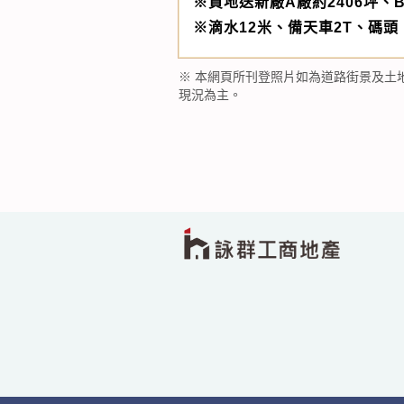
※買地送新廠A廠約2406坪、B
※滴水12米、備天車2T、碼頭
※ 本網頁所刊登照片如為道路街景及土
現況為主。