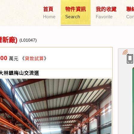
首頁
物件資訊
我的收藏
聯
Home
Search
Favorite
Con
新廠)
(L01047)
000
萬元
《
貸款試算
》
大林鎮梅山交流道