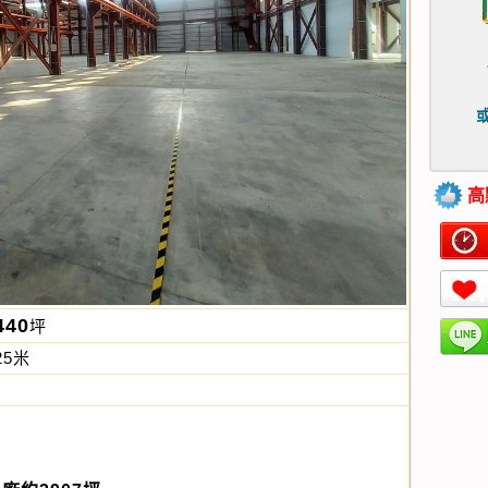
或
高
440
坪
25米